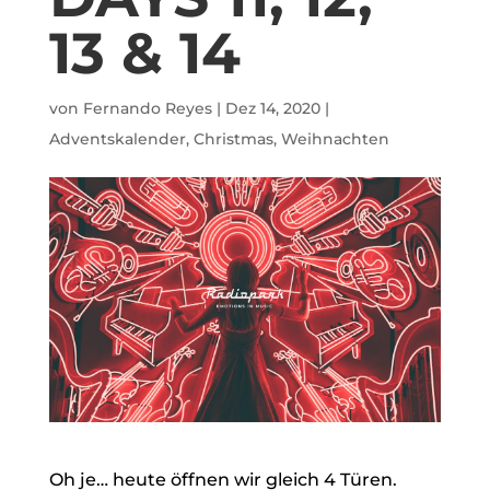
13 & 14
von
Fernando Reyes
|
Dez 14, 2020
|
Adventskalender
,
Christmas
,
Weihnachten
Oh je… heute öffnen wir gleich 4 Türen.