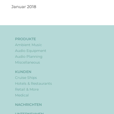
Januar 2018
PRODUKTE
Ambient Music
Audio Equipment
Audio Planning
Miscellaneous
KUNDEN
Cruise Ships
Hotels & Restaurants
Retail & More
Medical
NACHRICHTEN