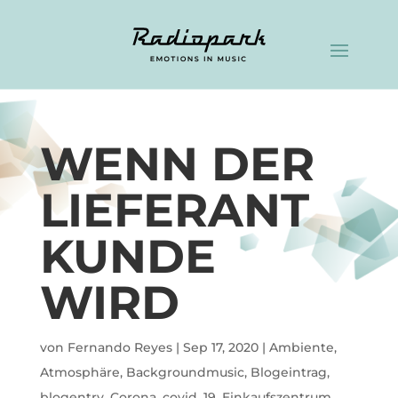
WENN DER
LIEFERANT
KUNDE
WIRD
von
Fernando Reyes
|
Sep 17, 2020
|
Ambiente
,
Atmosphäre
,
Backgroundmusic
,
Blogeintrag
,
blogentry
,
Corona
,
covid_19
,
Einkaufszentrum
,