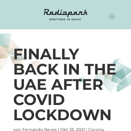
FINALLY
BACK IN THE
UAE AFTER
COVID
LOCKDOWN
von
Fernando Reyes
|
Okt 25, 2021
|
Corona
,